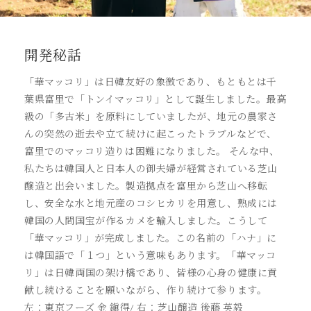
開発秘話
「華マッコリ」は日韓友好の象徴であり、もともとは千
葉県富里で「トンイマッコリ」として誕生しました。最高
級の「多古米」を原料にしていましたが、地元の農家さ
んの突然の逝去や立て続けに起こったトラブルなどで、
富里でのマッコリ造りは困難になりました。 そんな中、
私たちは韓国人と日本人の御夫婦が経営されている芝山
醸造と出会いました。製造拠点を富里から芝山へ移転
し、安全な水と地元産のコシヒカリを用意し、熟成には
韓国の人間国宝が作るカメを輸入しました。こうして
「華マッコリ」が完成しました。この名前の「ハナ」に
は韓国語で「１つ」という意味もあります。「華マッコ
リ」は日韓両国の架け橋であり、皆様の心身の健康に貢
献し続けることを願いながら、作り続けて参ります。
左：東京フーズ 金 鎭得/ 右：芝山醸造 後藤 英毅