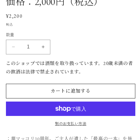
価格：2,000円（税込）
く
通
¥2,200
常
税込
価
数量
格
■
■
特
特
このショップでは酒類を取り扱っています。20歳未満の者
別
別
の飲酒は法律で禁止されています。
仕
仕
込
込
み
み
カートに追加する
無
無
添
添
加
加
華
華
マ
マ
別のお支払い方法
ッ
ッ
：華マッコリ10周年。ご主人が遺した「最高の一本」
を皆
コ
コ