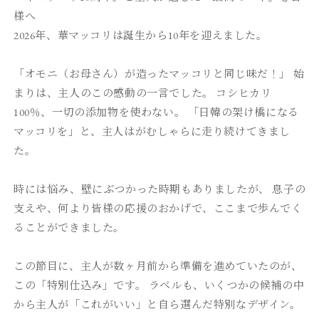
リ
リ
様へ
■
■
2026年、華マッコリは誕生から10年を迎えました。
オ
オ
リ
リ
「オモニ（お母さん）が造ったマッコリと同じ味だ！」 始
ジ
ジ
まりは、主人のこの感動の一言でした。 コシヒカリ
ナ
ナ
100％、一切の添加物を使わない。 「日韓の架け橋になる
ル
ル
マッコリを」と、
主人はがむしゃらに走り続けてきまし
キ
キ
ャ
ャ
た。
ッ
ッ
プ
プ
時には悩み、壁にぶつかった時期もありましたが、 息子の
オ
オ
支えや、何より皆様の応援のおかげで、
ここまで歩んでく
ー
ー
ることができました。
プ
プ
ナ
ナ
この節目に、主人が数ヶ月前から準備を進めていたのが、
ー
ー
この「
特別仕込み」です。 ラベルも、いくつかの候補の中
付
付
（限
（限
から主人が「これがいい」
と自ら選んだ特別なデザイン。