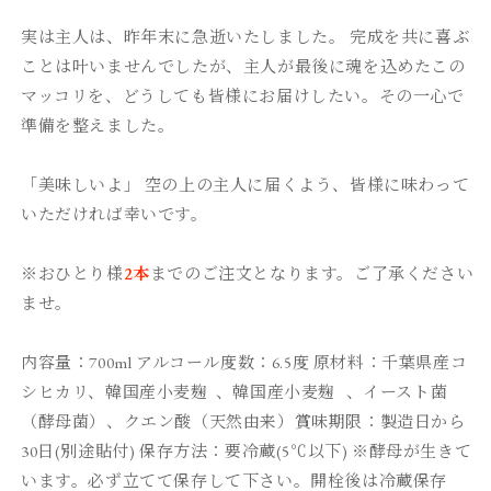
定
定
セ
セ
実は主人は、昨年末に急逝いたしました。 完成を共に喜ぶ
ッ
ッ
ことは叶いませんでしたが、
主人が最後に魂を込めたこの
ト）
ト）
マッコリを、
どうしても皆様にお届けしたい。その一心で
■
■
準備を整えました。
価
価
格：
格：
2,000
2,000
「美味しいよ」 空の上の主人に届くよう、皆様に味わって
円
円
いただければ幸いです。
（税
（税
込）
込）
※おひとり様
2本
までのご注文となります。ご了承ください
の
の
ませ。
数
数
量
量
内容量：700ml アルコール度数：6.5度 原材料：千葉県産コ
を
を
減
増
シヒカリ、韓国産小麦麹
、韓国産小麦麹 、イースト菌
ら
や
（酵母菌）、クエン酸（天然由来）
賞味期限：製造日から
す
す
30日(別途貼付) 保存方法：要冷蔵(5℃以下) ※酵母が生きて
います。必ず立てて保存して下さい。開栓後は冷蔵保存