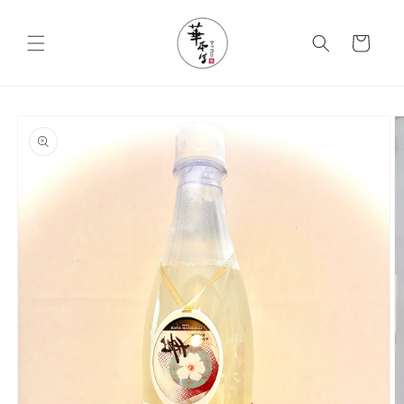
コンテ
カ
ンツに
進む
ー
ト
商品情
報にス
キップ