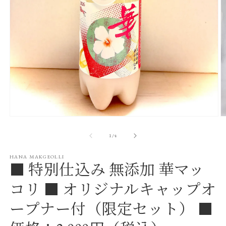
モ
ー
の
1
/
4
ダ
ル
で
HANA MAKGEOLLI
■ 特別仕込み 無添加 華マッ
メ
デ
コリ ■ オリジナルキャップオ
ィ
ア
(2
(1)
ープナー付（限定セット） ■
を
開